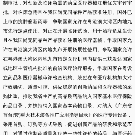
制审批，对创新及临床急需的药品医疗器械注册优先审评审
批。对临床急需且在我国尚无同品种产品获准注册、国外已
上市的抗肿瘤新药等，争取国家允许在粤港澳大湾区内地九
市先行定点使用。对正在开展临床试验、用于治疗危及生命
且在我国尚无同品种产品获准注册的医疗器械，争取国家允
许在粤港澳大湾区内地九市开展拓展性使用。争取国家允许
在粤港澳大湾区内地九市指定医疗机构内提供已获发达国家
或地区主管机构批准的前沿医疗治疗服务。争取国家在粤设
立药品和医疗器械审评检查机构。鼓励在粤医疗机构加大对
疗效确切、质量可控、供应稳定的创新药品和医疗器械的采
购比重。推动我省生产的高品质药品纳入国家基本医疗保险
药品目录，并扶持纳入国家基本药物目录。对纳入《广东省
首台
(
套
)
重大技术装备推广应用指导目录》的医疗专用设备，
采用首购、订购等方式采购，促进创新产品的研发和示范应
用。对通过仿制药质量和疗效一致性评价的药品，与原研药