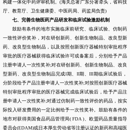
构建一体化中药评审机制。
(
海关总署广东分署牵头，省科技
厅、教育厅、卫生健康委、中医药局、药监局负责
)
七、完善生物医药产品研发和临床试验激励机制
鼓励有条件的地市实施临床前研究、临床试验、仿制药
一致性评价奖补，对在研创新药、创新生物制品、改良型新
药、改良型生物制品，以及按照创新医疗器械特别审批程序
审批的医疗器械获得临床试验许可或备案后，分别给予产品
注册申请人一次性奖补
;
对在研创新药、创新生物制品、改良
型新药、改良型生物制品完成
I
期、
II
期、
III
期临床试验后，
分阶段给予产品注册申请人一次性奖补
;
对按照创新医疗器械
特别审批程序审批的医疗器械完成临床试验后，给予产品注
册申请人一次性奖补
;
对通过仿制药一致性评价的药品，按实
际投入研发费用的一定比例给予一次性奖补。鼓励有条件的
地市对获得美国食品药品管理局
( FDA )
、欧盟药品质量指导
委员会
(EDAM)
或日本厚生劳动省等注册认证的新药和高端医