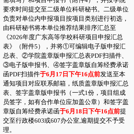
需填写）和项目申报书（附件4），并按学院
要求时间提交至二级单位科研秘书。二级单位
负责对单位内申报项目按项目类别进行初选，
由科研秘书将本单位推荐结果排序汇总至
《2026年度广东高等学校科研项目申报汇总
表》（附件5），并将①可编辑电子版申报汇
总表、②学院盖章版申报汇总表PDF扫描件、
③电子版申报书、④签字盖章版自筹经费承诺
函PDF扫描件
于6月17日下午16点前
发送至本
通知项目对应联系邮箱，纸质盖章版申报汇总
表、签字盖章版申报书（一式1份，项目组成
员签字，如有合作单位应加盖公章）和签字盖
章版自筹经费承诺函
于6月18日下午16点前
提
交至行政楼603或607办公室,逾期提交不予受
理。