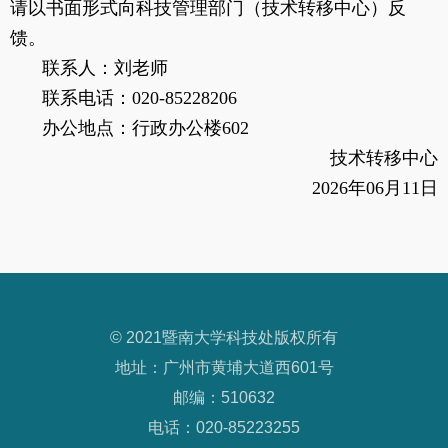
请以书面形式向科技管理部门（技术转移中心）反
馈。
联
系
人：刘老师
联系电话：
020-85228206
办公地点：行政办公楼
602
技术转移中心
202
6
年
06
月
11
日
© 2021暨南大学科技处版权所有
地址：广州市黄埔大道西601号
邮编：510632
电话：020-85223255