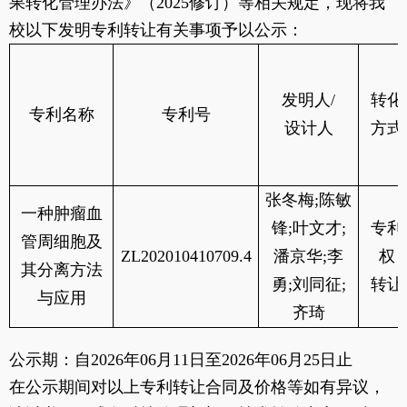
果转化管理办法》（
2025修订）等相关规定，现将我
校以下发明专利转让有关事项予以公示：
发明人
/
转化
专利名称
专利号
设计人
方式
张冬梅
;陈敏
一种肿瘤血
锋;叶文才;
专利
管周细胞及
ZL202010410709.4
潘京华;李
权
其分离方法
勇;刘同征;
转让
与应用
齐琦
公示期：自
202
6
年
06
月
11
日至
202
6
年
06
月
25
日止
在公示期间对以上专利转让合同及价格等如有异议，