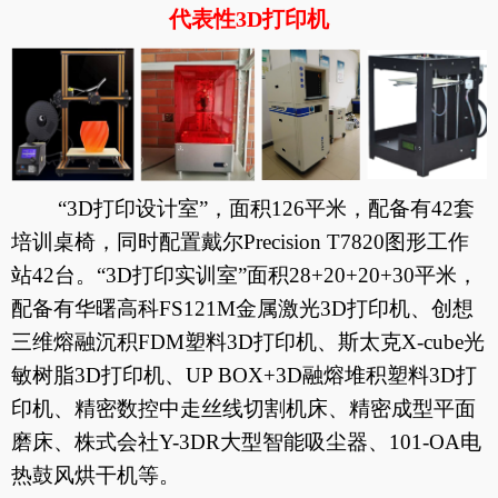
代表性
3D
打印机
“
3D
打印设计室”，面积
126
平米，配备有
42
套
培训桌椅，同时配置戴尔
Precision T7820
图形工作
站
42
台。“
3D
打印实训室”面积
28+20+20+30
平米，
配备有华曙高科
FS121M
金属激光
3D
打印机、创想
三维熔融沉积
FDM
塑料
3D
打印机、斯太克
X-cube
光
敏树脂
3D
打印机、
UP BOX+3D
融熔堆积塑料
3D
打
印机、精密数控中走丝线切割机床、精密成型平面
磨床、株式会社
Y-3DR
大型智能吸尘器、
101-OA
电
热鼓风烘干机等。