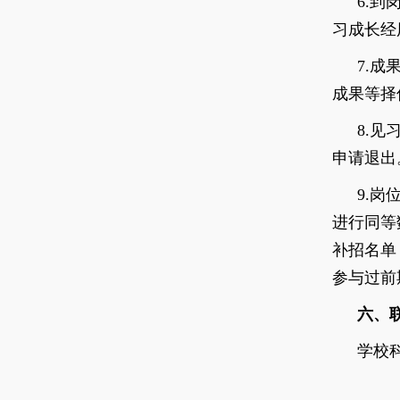
6.
到
习成长经
7.
成
成果等择
8.
见
申请退出
9.
岗
进行同等
补招名单
参与过前
六、
学校