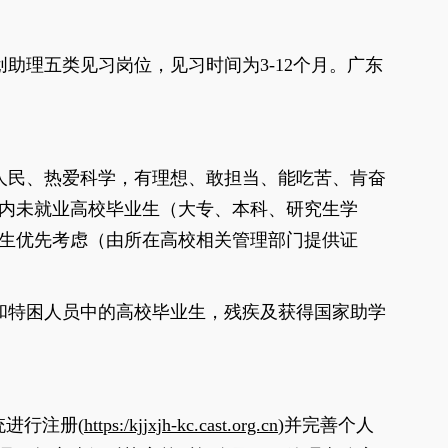
创助理五类见习岗位，见习时间为
3
-
12
个月
。广东
人民、热爱科学，有理想、敢担当、能吃苦、肯奋
内未就业高校毕业生（大专、本科、研究生学
生优先考虑（由所在高校相关管理部门提供证
和特困人员中的高校毕业生，残疾及获得国家助学
统进行注册
(
https:/kjjxjh-kc.cast.org.cn
)
并完善个人