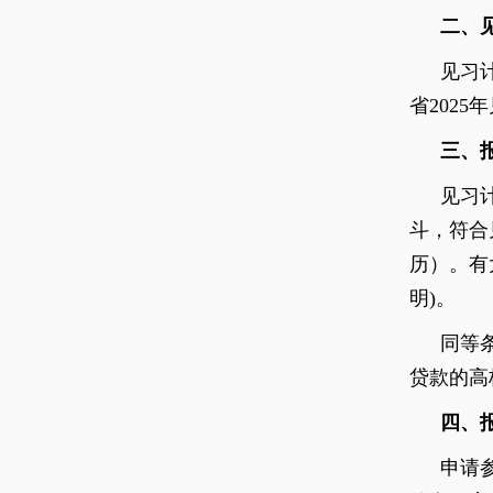
二、
见习
省
2025
年
三、
见习
斗，符合
历）。
有
明
)
。
同等
贷款的高
四、
申请