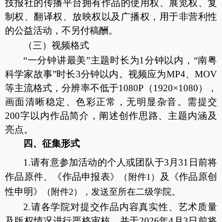
技报社的传播平台拥有作品的使用权、展览权、复
制权、翻译权、放映权以及广播权，用于非营利性
的公益活动，不另付稿酬。
（三）视频格式
“一分钟讲最美”主题时长为1分钟以内，“南粤
科学家故事”时长3分钟以内。视频应为MP4、MOV
等主流格式，分辨率不低于1080P（1920×1080），
画面清晰稳定、色彩正常，无明显杂音。需提交
200字以内作品简介，阐述创作思路、主题内涵及
亮点。
四、征集形式
1.请有意参加活动的个人或团队于
3月31日前将
作品原件、《
作品申报表
及
《
作品原创
》（附件
1）
性申明
》（附件
2），发送至所在二级学院。
2.请各学院
对提交作品内容真实性、艺术质量
及版权情况进行严格审核，并
于
2026年4月3日前将