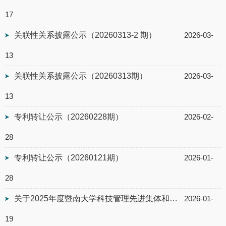
17
关联性关系披露公示（20260313-2 期）
2026-03-
13
关联性关系披露公示（20260313期）
2026-03-
13
专利转让公示（20260228期）
2026-02-
28
专利转让公示（20260121期）
2026-01-
28
关于2025年度暨南大学科技管理先进集体和先进个人的公示
2026-01-
19