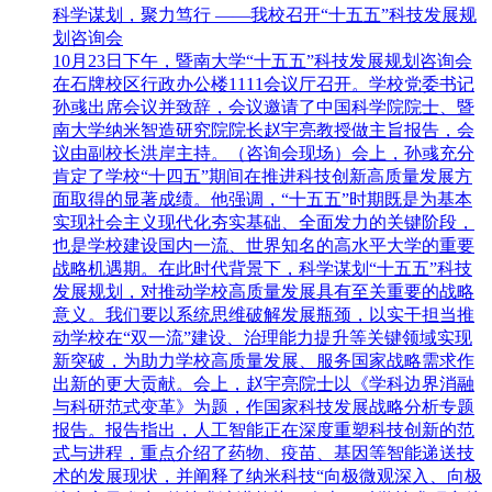
科学谋划，聚力笃行 ——我校召开“十五五”科技发展规
划咨询会
10月23日下午，暨南大学“十五五”科技发展规划咨询会
在石牌校区行政办公楼1111会议厅召开。学校党委书记
孙彧出席会议并致辞，会议邀请了中国科学院院士、暨
南大学纳米智造研究院院长赵宇亮教授做主旨报告，会
议由副校长洪岸主持。（咨询会现场）会上，孙彧充分
肯定了学校“十四五”期间在推进科技创新高质量发展方
面取得的显著成绩。他强调，“十五五”时期既是为基本
实现社会主义现代化夯实基础、全面发力的关键阶段，
也是学校建设国内一流、世界知名的高水平大学的重要
战略机遇期。在此时代背景下，科学谋划“十五五”科技
发展规划，对推动学校高质量发展具有至关重要的战略
意义。我们要以系统思维破解发展瓶颈，以实干担当推
动学校在“双一流”建设、治理能力提升等关键领域实现
新突破，为助力学校高质量发展、服务国家战略需求作
出新的更大贡献。会上，赵宇亮院士以《学科边界消融
与科研范式变革》为题，作国家科技发展战略分析专题
报告。报告指出，人工智能正在深度重塑科技创新的范
式与进程，重点介绍了药物、疫苗、基因等智能递送技
术的发展现状，并阐释了纳米科技“向极微观深入、向极