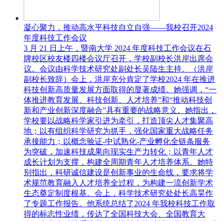
凝心聚力，推动高水平科技自立自强——我校召开2024
年度科技工作会议
3 月 21 日上午，暨南大学 2024 年度科技工作会议在石
牌校区校友楼四楼会议厅召开，学校副校长洪岸出席会
议。会议由科学技术研究处副处长吴陆生主持。（洪岸
副校长致辞）会上，洪岸充分肯定了学校2024 年在推进
科技创新高质量发展方面取得的显著成绩。她强调，“一
体推进教育发展、科技创新、人才培养”和“推动科技创
新和产业创新深度融合”具有重要的战略意义。她指出，
学校要以战略科学家引进为牵引，打造顶尖人才集聚高
地；以有组织科学研究为抓手，强化国家重大战略任务
承接能力；以概念验证-中试熟化-产业孵化全链条服务
为突破，加速科技成果向现实生产力转化；以青年人才
成长计划为支撑，构建全周期青年人才培养体系。她特
别指出，科研诚信建设是创新事业的生命线，要求将学
术规范教育融入人才培养全过程，为构建一流创新学术
生态奠定制度根基。会上，科学技术研究处处长高昊作
了专题工作报告。他系统总结了2024 年我校科技工作取
得的标志性业绩，传达了全国科技大会、全国教育大