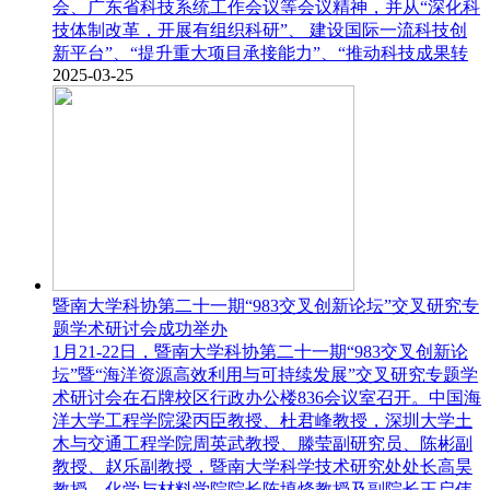
会、广东省科技系统工作会议等会议精神，并从“深化科
技体制改革，开展有组织科研”、 建设国际一流科技创
新平台”、“提升重大项目承接能力”、“推动科技成果转
2025-03-25
暨南大学科协第二十一期“983交叉创新论坛”交叉研究专
题学术研讨会成功举办
1月21-22日，暨南大学科协第二十一期“983交叉创新论
坛”暨“海洋资源高效利用与可持续发展”交叉研究专题学
术研讨会在石牌校区行政办公楼836会议室召开。中国海
洋大学工程学院梁丙臣教授、杜君峰教授，深圳大学土
木与交通工程学院周英武教授、滕莹副研究员、陈彬副
教授、赵乐副教授，暨南大学科学技术研究处处长高昊
教授、化学与材料学院院长陈填烽教授及副院长王启伟