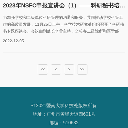
科研伦理问题》的报告，她详细介绍了涉及人的生物医学研究中涉及
2023年NSFC申报宣讲会（1）——科研秘书培训专场：打造基金管理专业队伍
伦理学内容的要求、伦理审查中存在的
为加强学校和二级单位科研管理的沟通和服务，共同推动学校科管工
作的高质量发展，11月25日上午，科学技术研究处组织召开了科研秘
书专题座谈会。会议由副处长李雪主持，全校各二级院所和医学部附
属医院科研管理人员以及项目科共60余人参加了会议。会上，李雪表
2022-12-05
示，我校2022年度国家自然科学基金共获批273项项目，资助经费超
1.6亿元，创历史新高，基金工作取得的长足进步，成绩突出，是全校
上下齐心协力共同努力的结果，感谢各位科研秘书的大力支持和辛勤
付出。今年度在各位科管人员的共同努力下，形式审查通过率100%，
<<
<
>
>>
首次实现“零初筛”，做到了为科研老师申报项目保驾护航，管理服务
水平进一步提升。同时指出，科研秘书培训是科研管理队伍建设的一
项重要工作，科技处将持之以恒地推进该项工作常态化。图1 线上会
议现场随后，项目科科长朱星谕作了《2022年NSFC工作总结及
2023NSFC工作安排》专题报告，在详细介绍我校本年度国家自然科
© 2021暨南大学科技处版权所有
学基金资助情况后，进一步剖析了基金工作面临的难点和痛点，并对
下一年的国家自然科学基金项目申报工作安排进行了解读。提出，基
地址：广州市黄埔大道西601号
金申报工作一定要做在前面，摸清家底，深挖潜力，多方联动，力争
邮编：510632
在新一年