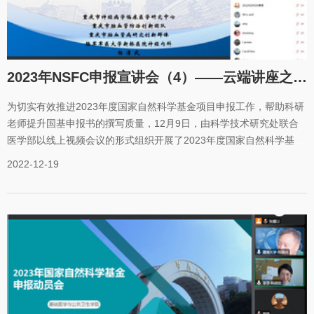
点一一剖析了评审中存在的常见问题，并逐一给予了撰写方法方面的
建议及相关注意事项。他认为，立项依据、可行性分析和工作基础这
三方面是说服评委的三次重要机会，要做到项目科学先进、技术路线
新颖合理可行和工作基础雄厚三者紧密联系，前后呼应。图2西北师范
2023年NSFC申报宣讲会（4）——云端讲座之医学部专场
大学卢小泉教授
为切实有效推进2023年度国家自然科学基金项目申报工作，帮助科研
老师提升国基申报书的撰写质量，12月9日，由科学技术研究处联合
医学部以线上视频会议的形式组织开展了2023年度国家自然科学基金
申报系列云端讲座——医学部专场。本次讲座特邀陆军（第三）军医
2022-12-19
大学第二附属医院杨清武教授、中科院昆明动物研究所陈勇彬研究员
和陆军军医大学杜晓煌中校作基金申报工作的经验分享。科技处副处
长李雪主持会议，医学部各学院及附属医院2023年度基金项目拟申请
人、各单位科管人员超300人参会。会上，李雪介绍了组织本次云端
讲座的目的，她表示医学部作为我校最大的国家自然科学基金申报主
体，历年来在国家自然科学基金动员、组织、提升方面做了大量工
作，每年都为我校基金申报贡献重要力量。同时指出，国家自然科学
基金是衡量学校和附属医院核心竞争力和科研水平的重要指标，举办
此次云端讲座，希望通过资深专家申报基金的经验和技巧分享，提高