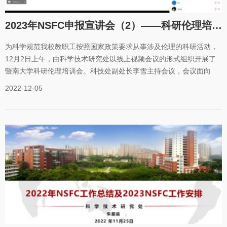
科研诚信。董光辉从自己丰富的项目申报经验出发，发表了题为《项
目申请书撰写技巧及要点解析》的演说。分享了自己在国家自然科学
2023年NSFC申报宣讲会（2）——科研伦理培训会，提高科研人员科研伦理意识
基金青年项目和面上
为科学规范我校教职工按照国家政策要求从事涉及伦理的科研活动，
12月2日上午，由科学技术研究处以线上视频会议的形式组织开展了
暨南大学科研伦理培训会。科技处副处长李雪主持会议，会议面向全
校师生举行，超过180人参会。会上，李雪介绍了本次培训的目的，
2022-12-05
她表示医学科学部及生命科学部是与科研伦理最相关的两个学部，也
是我校国家基金申报数量最多的两个学部，希望广大科研人员通过培
训进一步提升伦理意识，熟悉伦理理论体系与实操，并且学以致用，
把科技伦理要求贯穿到科研研究的全过程，确保科技活动风险可控。
会议邀请了实验与动物中心和君做主题报告，和君以《动物伦理申请
（项目）系统的使用及注意事项》为题，从实验动物管理的制度要求
及系统使用两个方面展开介绍，对我校的动物管理中心系统的使用及
伦理证明申请流程进行了详细说明，并对科研老师遇到的实际操作问
题耐心解答。她呼吁，科研人员及动物实验人员应更好地掌握实验动
物管理的各项要求，以更好地开展生命科学研究工作。图1 和君专题
报告随后，医学部李桂荣带来题为《生物医学研究者必须知道的医学