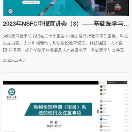
我校申报项目的质量，同时激发医学部各科研工作者的工作热情和创
新潜能，争取在2023年国家基金申报工作中再创佳绩。医学部副主任
董军代表医学部致辞，她首先回顾了2022年医学部基金立项情况以及
2023年NSFC申报宣讲会（3）——基础医学与公共卫生学院专场
突出成绩、充分肯定
为响应习近平总书记在二十大报告中指出“要坚持教育优先发展、科技
自立自强、人才引领驱动，加快建设教育强国、科技强国、人才强
国”的号召，提升学院学科发展及人才建设水平，基础医学与公共卫生
学院于2022年11月11日下午3点召开了2023年国家自然科学基金申报
2022-12-05
动员会线上会议。本次会议邀请了暨南大学科技处副处长李雪和中山
大学公共卫生学院副院长董光辉分别开展主题讲座，会议由基础医学
与公共卫生学院副院长陈国兵主持。李雪发表了题为《2023国家自然
科学基金申报动员及经验分享》的演说。分别从2022国家自然科学基
金资助概况、资助情况分析、申报政策和申报要点四个部分展开。她
通过全国及学校国家自然科学基金项目申报和立项的详实数据，展现
了近三年学校国家自然科学基金项目积极向上的势头，鼓励科研工作
者利用学校综合优势和校内资源，专注学术本身，积极申报。她建议
老师们坚定申报信心，关注全年不停歇的项目申报指南，把握申报时
间节点，尽早着手，精心准备。同时，要守住底线，重视学术生态和